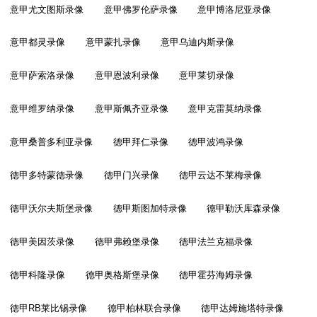
意甲尤文图斯录像
意甲佛罗伦萨录像
意甲博洛尼亚录像
意甲都灵录像
意甲蒙扎录像
意甲乌迪内斯录像
意甲萨索洛录像
意甲恩波利录像
意甲莱切录像
意甲维罗纳录像
意甲斯佩齐亚录像
意甲克雷莫纳录像
意甲桑普多利亚录像
德甲拜仁录像
德甲波鸿录像
德甲多特蒙德录像
德甲门兴录像
德甲云达不莱梅录像
德甲沃尔夫斯堡录像
德甲斯图加特录像
德甲勒沃库森录像
德甲美因茨录像
德甲弗赖堡录像
德甲法兰克福录像
德甲科隆录像
德甲奥格斯堡录像
德甲霍芬海姆录像
德甲RB莱比锡录像
德甲柏林联合录像
德甲达姆施塔特录像