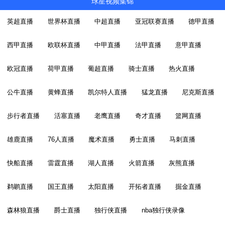
球星视频集锦
英超直播
世界杯直播
中超直播
亚冠联赛直播
德甲直播
西甲直播
欧联杯直播
中甲直播
法甲直播
意甲直播
欧冠直播
荷甲直播
葡超直播
骑士直播
热火直播
公牛直播
黄蜂直播
凯尔特人直播
猛龙直播
尼克斯直播
步行者直播
活塞直播
老鹰直播
奇才直播
篮网直播
雄鹿直播
76人直播
魔术直播
勇士直播
马刺直播
快船直播
雷霆直播
湖人直播
火箭直播
灰熊直播
鹈鹕直播
国王直播
太阳直播
开拓者直播
掘金直播
森林狼直播
爵士直播
独行侠直播
nba独行侠录像