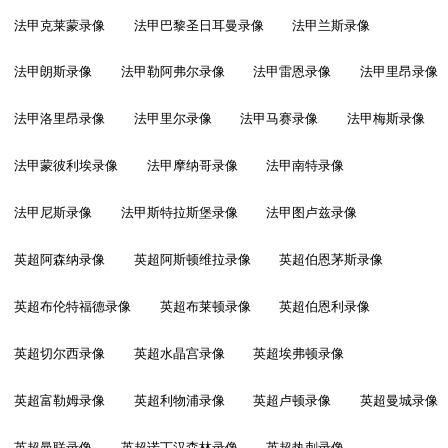
法甲克莱蒙录像
法甲巴黎圣日耳曼录像
法甲兰斯录像
法甲朗斯录像
法甲勒阿弗尔录像
法甲雷恩录像
法甲里昂录像
法甲洛里昂录像
法甲里尔录像
法甲马赛录像
法甲梅斯录像
法甲蒙彼利埃录像
法甲摩纳哥录像
法甲南特录像
法甲尼斯录像
法甲斯特拉斯堡录像
法甲图卢兹录像
英超阿森纳录像
英超阿斯顿维拉录像
英超伯恩茅斯录像
英超布伦特福德录像
英超布莱顿录像
英超伯恩利录像
英超切尔西录像
英超水晶宫录像
英超埃弗顿录像
英超富勒姆录像
英超利物浦录像
英超卢顿录像
英超曼城录像
英超曼联录像
英超诺丁汉森林录像
英超热刺录像