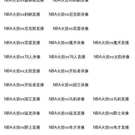
NBA火箭vs森林狼直播
NBA火箭vs鹈鹕录像
NBA火箭vs鹈鹕直播
NBA火箭vs尼克斯录像
NBA火箭vs尼克斯直播
NBA火箭vs雷霆录像
NBA火箭vs雷霆直播
NBA火箭vs魔术录像
NBA火箭vs魔术直播
NBA火箭vs76人录像
NBA火箭vs76人直播
NBA火箭vs太阳录像
NBA火箭vs太阳直播
NBA火箭vs开拓者录像
NBA火箭vs开拓者直播
NBA火箭vs国王录像
NBA火箭vs国王直播
NBA火箭vs马刺录像
NBA火箭vs马刺直播
NBA火箭vs猛龙录像
NBA火箭vs猛龙直播
NBA火箭vs爵士录像
NBA火箭vs爵士直播
NBA火箭vs奇才录像
NBA火箭vs奇才直播