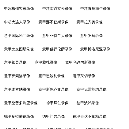
中超梅州客家录像
中超南通支云录像
中超青岛海牛录像
中超大连人录像
意甲那不勒斯录像
意甲拉齐奥录像
意甲国际米兰录像
意甲亚特兰大录像
意甲罗马录像
意甲尤文图斯录像
意甲佛罗伦萨录像
意甲博洛尼亚录像
意甲都灵录像
意甲蒙扎录像
意甲乌迪内斯录像
意甲萨索洛录像
意甲恩波利录像
意甲莱切录像
意甲维罗纳录像
意甲斯佩齐亚录像
意甲克雷莫纳录像
意甲桑普多利亚录像
德甲拜仁录像
德甲波鸿录像
德甲多特蒙德录像
德甲门兴录像
德甲云达不莱梅录像