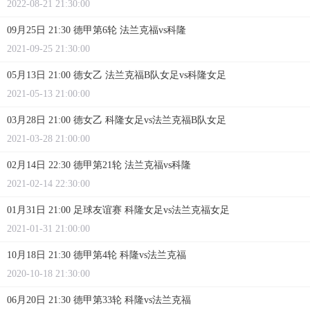
2022-08-21 21:30:00
09月25日 21:30 德甲第6轮 法兰克福vs科隆
2021-09-25 21:30:00
05月13日 21:00 德女乙 法兰克福B队女足vs科隆女足
2021-05-13 21:00:00
03月28日 21:00 德女乙 科隆女足vs法兰克福B队女足
2021-03-28 21:00:00
02月14日 22:30 德甲第21轮 法兰克福vs科隆
2021-02-14 22:30:00
01月31日 21:00 足球友谊赛 科隆女足vs法兰克福女足
2021-01-31 21:00:00
10月18日 21:30 德甲第4轮 科隆vs法兰克福
2020-10-18 21:30:00
06月20日 21:30 德甲第33轮 科隆vs法兰克福