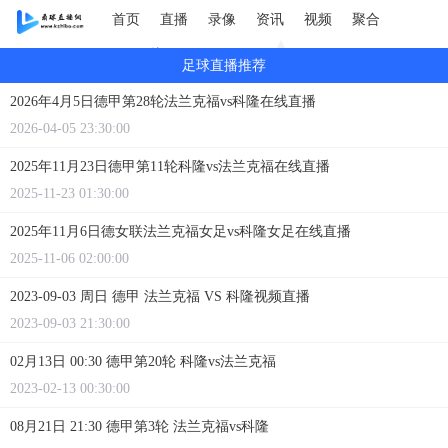
首页
直播
录像
资讯
视频
聚合
GIF图片
足球直播推荐
2026年4月5日德甲第28轮法兰克福vs科隆在线直播
2026-04-05 23:30:00
2025年11月23日德甲第11轮科隆vs法兰克福在线直播
2025-11-23 01:30:00
2025年11月6日德女联法兰克福女足vs科隆女足在线直播
2025-11-06 02:00:00
2023-09-03 周日 德甲 法兰克福 VS 科隆视频直播
2023-09-03 21:30:00
02月13日 00:30 德甲第20轮 科隆vs法兰克福
2023-02-13 00:30:00
08月21日 21:30 德甲第3轮 法兰克福vs科隆