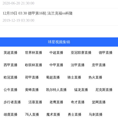
2020-06-20 21:30:00
12月19日 03:30 德甲第16轮 法兰克福vs科隆
2019-12-19 03:30:00
球星视频集锦
英超直播
世界杯直播
中超直播
亚冠联赛直播
德甲直播
西甲直播
欧联杯直播
中甲直播
法甲直播
意甲直播
欧冠直播
荷甲直播
葡超直播
骑士直播
热火直播
公牛直播
黄蜂直播
凯尔特人直播
猛龙直播
尼克斯直播
步行者直播
活塞直播
老鹰直播
奇才直播
篮网直播
雄鹿直播
76人直播
魔术直播
勇士直播
马刺直播