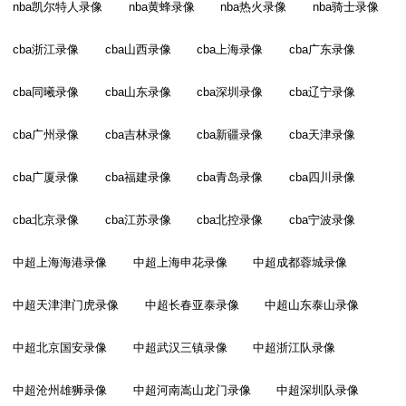
nba凯尔特人录像
nba黄蜂录像
nba热火录像
nba骑士录像
cba浙江录像
cba山西录像
cba上海录像
cba广东录像
cba同曦录像
cba山东录像
cba深圳录像
cba辽宁录像
cba广州录像
cba吉林录像
cba新疆录像
cba天津录像
cba广厦录像
cba福建录像
cba青岛录像
cba四川录像
cba北京录像
cba江苏录像
cba北控录像
cba宁波录像
中超上海海港录像
中超上海申花录像
中超成都蓉城录像
中超天津津门虎录像
中超长春亚泰录像
中超山东泰山录像
中超北京国安录像
中超武汉三镇录像
中超浙江队录像
中超沧州雄狮录像
中超河南嵩山龙门录像
中超深圳队录像