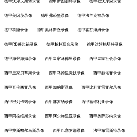
德甲沃尔夫斯堡录像
德甲斯图加特录像
德甲勒沃库森录像
德甲美因茨录像
德甲弗赖堡录像
德甲法兰克福录像
德甲科隆录像
德甲奥格斯堡录像
德甲霍芬海姆录像
德甲RB莱比锡录像
德甲柏林联合录像
德甲达姆施塔特录像
德甲海登海姆录像
西甲皇家马德里录像
西甲皇家社会录像
西甲皇家贝蒂斯录像
西甲马德里竞技录像
西甲赫塔菲录像
西甲瓦伦西亚录像
西甲加的斯录像
西甲比利亚雷亚尔录像
西甲巴列卡诺录像
西甲赫罗纳录像
西甲塞维利亚录像
西甲阿拉维斯录像
西甲阿尔梅里亚录像
西甲奥萨苏纳录像
西甲拉斯帕尔马斯录像
西甲巴塞罗那录像
法甲布雷斯特录像