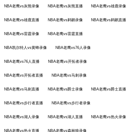
NBA老鹰vs灰熊录像
NBA老鹰vs灰熊直播
NBA老鹰vs雄鹿录像
NBA老鹰vs雄鹿直播
NBA老鹰vs鹈鹕录像
NBA老鹰vs鹈鹕直播
NBA老鹰vs雷霆录像
NBA老鹰vs雷霆直播
NBA凯尔特人vs黄蜂录像
NBA老鹰vs76人录像
NBA老鹰vs76人直播
NBA老鹰vs开拓者录像
NBA老鹰vs开拓者直播
NBA老鹰vs马刺录像
NBA老鹰vs马刺直播
NBA老鹰vs爵士录像
NBA老鹰vs爵士直播
NBA老鹰vs步行者直播
NBA老鹰vs步行者录像
NBA老鹰vs湖人录像
NBA老鹰vs湖人直播
NBA老鹰vs热火录像
NBA老鹰vs热火直播
NBA老鹰vs森林狼录像