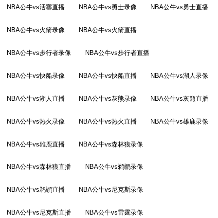
NBA公牛vs活塞直播
NBA公牛vs勇士录像
NBA公牛vs勇士直播
NBA公牛vs火箭录像
NBA公牛vs火箭直播
NBA公牛vs步行者录像
NBA公牛vs步行者直播
NBA公牛vs快船录像
NBA公牛vs快船直播
NBA公牛vs湖人录像
NBA公牛vs湖人直播
NBA公牛vs灰熊录像
NBA公牛vs灰熊直播
NBA公牛vs热火录像
NBA公牛vs热火直播
NBA公牛vs雄鹿录像
NBA公牛vs雄鹿直播
NBA公牛vs森林狼录像
NBA公牛vs森林狼直播
NBA公牛vs鹈鹕录像
NBA公牛vs鹈鹕直播
NBA公牛vs尼克斯录像
NBA公牛vs尼克斯直播
NBA公牛vs雷霆录像