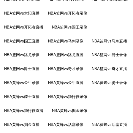
NBA篮网vs太阳直播
NBA篮网vs开拓者录像
NBA篮网vs开拓者直播
NBA篮网vs国王录像
NBA篮网vs国王直播
NBA篮网vs马刺录像
NBA篮网vs马刺直播
NBA篮网vs猛龙录像
NBA篮网vs猛龙直播
NBA篮网vs爵士录像
NBA篮网vs爵士直播
NBA篮网vs奇才录像
NBA篮网vs奇才直播
NBA黄蜂vs公牛录像
NBA黄蜂vs公牛直播
NBA黄蜂vs骑士录像
NBA黄蜂vs骑士直播
NBA黄蜂vs独行侠录像
NBA黄蜂vs独行侠直播
NBA黄蜂vs掘金录像
NBA黄蜂vs掘金直播
NBA黄蜂vs活塞录像
NBA黄蜂vs活塞直播