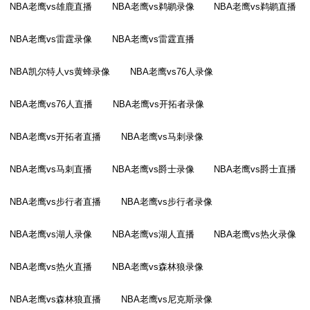
NBA老鹰vs雄鹿直播
NBA老鹰vs鹈鹕录像
NBA老鹰vs鹈鹕直播
NBA老鹰vs雷霆录像
NBA老鹰vs雷霆直播
NBA凯尔特人vs黄蜂录像
NBA老鹰vs76人录像
NBA老鹰vs76人直播
NBA老鹰vs开拓者录像
NBA老鹰vs开拓者直播
NBA老鹰vs马刺录像
NBA老鹰vs马刺直播
NBA老鹰vs爵士录像
NBA老鹰vs爵士直播
NBA老鹰vs步行者直播
NBA老鹰vs步行者录像
NBA老鹰vs湖人录像
NBA老鹰vs湖人直播
NBA老鹰vs热火录像
NBA老鹰vs热火直播
NBA老鹰vs森林狼录像
NBA老鹰vs森林狼直播
NBA老鹰vs尼克斯录像