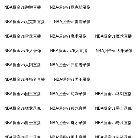
NBA掘金vs鹈鹕直播
NBA掘金vs尼克斯录像
NBA掘金vs尼克斯直播
NBA掘金vs雷霆录像
NBA掘金vs雷霆直播
NBA掘金vs魔术录像
NBA掘金vs魔术直播
NBA掘金vs76人录像
NBA掘金vs76人直播
NBA掘金vs太阳录像
NBA掘金vs太阳直播
NBA掘金vs开拓者录像
NBA掘金vs开拓者直播
NBA掘金vs国王录像
NBA掘金vs国王直播
NBA掘金vs马刺录像
NBA掘金vs马刺直播
NBA掘金vs猛龙录像
NBA掘金vs猛龙直播
NBA掘金vs爵士录像
NBA掘金vs爵士直播
NBA掘金vs奇才录像
NBA掘金vs奇才直播
NBA活塞vs勇士录像
NBA活塞vs勇士直播
NBA活塞vs火箭录像