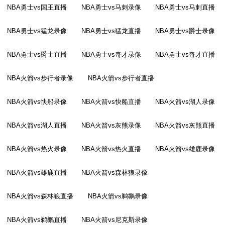
NBA勇士vs国王直播
NBA勇士vs马刺录像
NBA勇士vs马刺直播
NBA勇士vs猛龙录像
NBA勇士vs猛龙直播
NBA勇士vs爵士录像
NBA勇士vs爵士直播
NBA勇士vs奇才录像
NBA勇士vs奇才直播
NBA火箭vs步行者录像
NBA火箭vs步行者直播
NBA火箭vs快船录像
NBA火箭vs快船直播
NBA火箭vs湖人录像
NBA火箭vs湖人直播
NBA火箭vs灰熊录像
NBA火箭vs灰熊直播
NBA火箭vs热火录像
NBA火箭vs热火直播
NBA火箭vs雄鹿录像
NBA火箭vs雄鹿直播
NBA火箭vs森林狼录像
NBA火箭vs森林狼直播
NBA火箭vs鹈鹕录像
NBA火箭vs鹈鹕直播
NBA火箭vs尼克斯录像