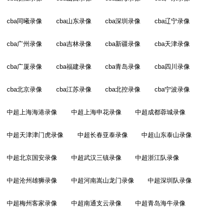
cba同曦录像
cba山东录像
cba深圳录像
cba辽宁录像
cba广州录像
cba吉林录像
cba新疆录像
cba天津录像
cba广厦录像
cba福建录像
cba青岛录像
cba四川录像
cba北京录像
cba江苏录像
cba北控录像
cba宁波录像
中超上海海港录像
中超上海申花录像
中超成都蓉城录像
中超天津津门虎录像
中超长春亚泰录像
中超山东泰山录像
中超北京国安录像
中超武汉三镇录像
中超浙江队录像
中超沧州雄狮录像
中超河南嵩山龙门录像
中超深圳队录像
中超梅州客家录像
中超南通支云录像
中超青岛海牛录像