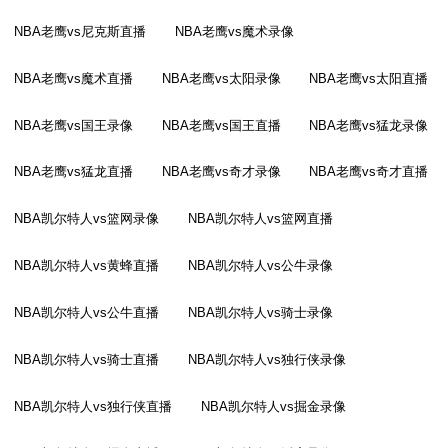
NBA老鹰vs尼克斯直播
NBA老鹰vs魔术录像
NBA老鹰vs魔术直播
NBA老鹰vs太阳录像
NBA老鹰vs太阳直播
NBA老鹰vs国王录像
NBA老鹰vs国王直播
NBA老鹰vs猛龙录像
NBA老鹰vs猛龙直播
NBA老鹰vs奇才录像
NBA老鹰vs奇才直播
NBA凯尔特人vs篮网录像
NBA凯尔特人vs篮网直播
NBA凯尔特人vs黄蜂直播
NBA凯尔特人vs公牛录像
NBA凯尔特人vs公牛直播
NBA凯尔特人vs骑士录像
NBA凯尔特人vs骑士直播
NBA凯尔特人vs独行侠录像
NBA凯尔特人vs独行侠直播
NBA凯尔特人vs掘金录像