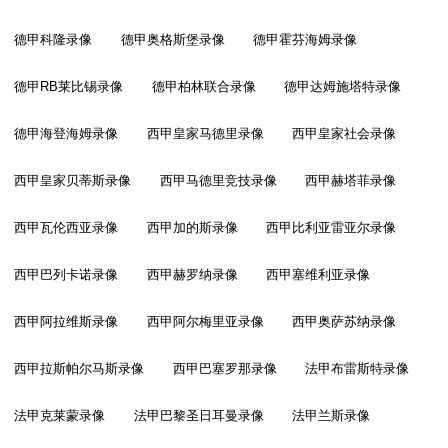
德甲科隆录像
德甲奥格斯堡录像
德甲霍芬海姆录像
德甲RB莱比锡录像
德甲柏林联合录像
德甲达姆施塔特录像
德甲海登海姆录像
西甲皇家马德里录像
西甲皇家社会录像
西甲皇家贝蒂斯录像
西甲马德里竞技录像
西甲赫塔菲录像
西甲瓦伦西亚录像
西甲加的斯录像
西甲比利亚雷亚尔录像
西甲巴列卡诺录像
西甲赫罗纳录像
西甲塞维利亚录像
西甲阿拉维斯录像
西甲阿尔梅里亚录像
西甲奥萨苏纳录像
西甲拉斯帕尔马斯录像
西甲巴塞罗那录像
法甲布雷斯特录像
法甲克莱蒙录像
法甲巴黎圣日耳曼录像
法甲兰斯录像