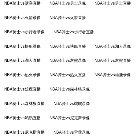
NBA骑士vs活塞直播
NBA骑士vs勇士录像
NBA骑士vs勇士直播
NBA骑士vs火箭录像
NBA骑士vs火箭直播
NBA骑士vs步行者录像
NBA骑士vs步行者直播
NBA骑士vs快船录像
NBA骑士vs快船直播
NBA骑士vs湖人录像
NBA骑士vs湖人直播
NBA骑士vs灰熊录像
NBA骑士vs灰熊直播
NBA骑士vs热火录像
NBA骑士vs热火直播
NBA骑士vs雄鹿录像
NBA骑士vs雄鹿直播
NBA骑士vs森林狼录像
NBA骑士vs森林狼直播
NBA骑士vs鹈鹕录像
NBA骑士vs鹈鹕直播
NBA骑士vs尼克斯录像
NBA骑士vs尼克斯直播
NBA骑士vs雷霆录像