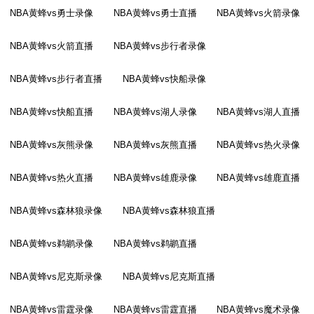
NBA黄蜂vs勇士录像
NBA黄蜂vs勇士直播
NBA黄蜂vs火箭录像
NBA黄蜂vs火箭直播
NBA黄蜂vs步行者录像
NBA黄蜂vs步行者直播
NBA黄蜂vs快船录像
NBA黄蜂vs快船直播
NBA黄蜂vs湖人录像
NBA黄蜂vs湖人直播
NBA黄蜂vs灰熊录像
NBA黄蜂vs灰熊直播
NBA黄蜂vs热火录像
NBA黄蜂vs热火直播
NBA黄蜂vs雄鹿录像
NBA黄蜂vs雄鹿直播
NBA黄蜂vs森林狼录像
NBA黄蜂vs森林狼直播
NBA黄蜂vs鹈鹕录像
NBA黄蜂vs鹈鹕直播
NBA黄蜂vs尼克斯录像
NBA黄蜂vs尼克斯直播
NBA黄蜂vs雷霆录像
NBA黄蜂vs雷霆直播
NBA黄蜂vs魔术录像