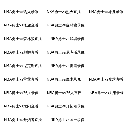
NBA勇士vs热火录像
NBA勇士vs热火直播
NBA勇士vs雄鹿录像
NBA勇士vs雄鹿直播
NBA勇士vs森林狼录像
NBA勇士vs森林狼直播
NBA勇士vs鹈鹕录像
NBA勇士vs鹈鹕直播
NBA勇士vs尼克斯录像
NBA勇士vs尼克斯直播
NBA勇士vs雷霆录像
NBA勇士vs雷霆直播
NBA勇士vs魔术录像
NBA勇士vs魔术直播
NBA勇士vs76人录像
NBA勇士vs76人直播
NBA勇士vs太阳录像
NBA勇士vs太阳直播
NBA勇士vs开拓者录像
NBA勇士vs开拓者直播
NBA勇士vs国王录像