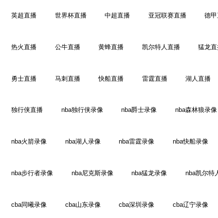
英超直播
世界杯直播
中超直播
亚冠联赛直播
德甲
热火直播
公牛直播
黄蜂直播
凯尔特人直播
猛龙直
勇士直播
马刺直播
快船直播
雷霆直播
湖人直播
独行侠直播
nba独行侠录像
nba爵士录像
nba森林狼录像
nba火箭录像
nba湖人录像
nba雷霆录像
nba快船录像
nba步行者录像
nba尼克斯录像
nba猛龙录像
nba凯尔特
cba同曦录像
cba山东录像
cba深圳录像
cba辽宁录像