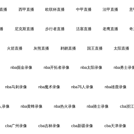
直播
西甲直播
欧联杯直播
中甲直播
法甲直播
意
播
尼克斯直播
步行者直播
活塞直播
老鹰直播
奇
火箭直播
灰熊直播
鹈鹕直播
国王直播
太阳直播
nba掘金录像
nba开拓者录像
nba太阳录像
nba勇士录
nba马刺录像
nba魔术录像
nba76人录像
nba雄鹿录像
人录像
nba黄蜂录像
nba热火录像
nba骑士录像
cba浙
cba广州录像
cba吉林录像
cba新疆录像
cba天津录像