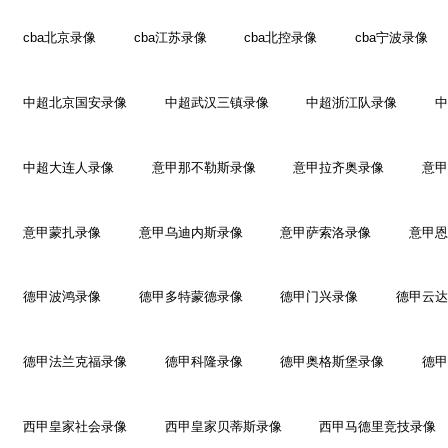
cba北京录像
cba江苏录像
cba北控录像
cba宁波录像
中超北京国安录像
中超武汉三镇录像
中超浙江队录像
中
中超大连人录像
意甲那不勒斯录像
意甲拉齐奥录像
意甲
意甲蒙扎录像
意甲乌迪内斯录像
意甲萨索洛录像
意甲恩
德甲波鸿录像
德甲多特蒙德录像
德甲门兴录像
德甲云达
德甲法兰克福录像
德甲科隆录像
德甲奥格斯堡录像
德甲
西甲皇家社会录像
西甲皇家贝蒂斯录像
西甲马德里竞技录像