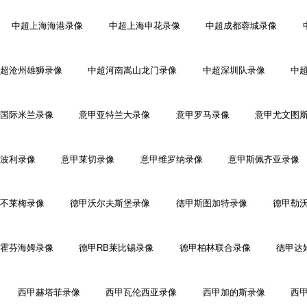
中超上海海港录像
中超上海申花录像
中超成都蓉城录像
超沧州雄狮录像
中超河南嵩山龙门录像
中超深圳队录像
中
国际米兰录像
意甲亚特兰大录像
意甲罗马录像
意甲尤文图
波利录像
意甲莱切录像
意甲维罗纳录像
意甲斯佩齐亚录像
不莱梅录像
德甲沃尔夫斯堡录像
德甲斯图加特录像
德甲勒
霍芬海姆录像
德甲RB莱比锡录像
德甲柏林联合录像
德甲达
西甲赫塔菲录像
西甲瓦伦西亚录像
西甲加的斯录像
西