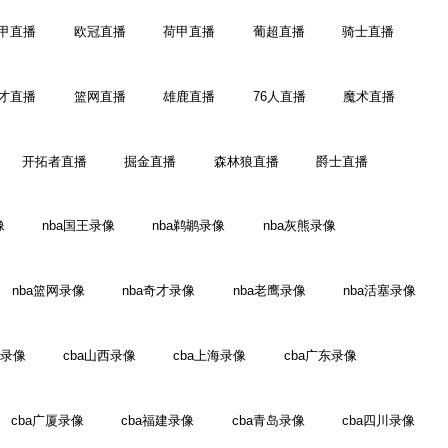
甲直播
欧冠直播
荷甲直播
葡超直播
骑士直播
才直播
篮网直播
雄鹿直播
76人直播
魔术直播
开拓者直播
掘金直播
森林狼直播
爵士直播
像
nba国王录像
nba鹈鹕录像
nba灰熊录像
nba篮网录像
nba奇才录像
nba老鹰录像
nba活塞录像
江录像
cba山西录像
cba上海录像
cba广东录像
cba广厦录像
cba福建录像
cba青岛录像
cba四川录像