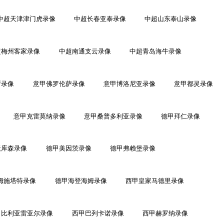
中超天津津门虎录像
中超长春亚泰录像
中超山东泰山录像
超梅州客家录像
中超南通支云录像
中超青岛海牛录像
斯录像
意甲佛罗伦萨录像
意甲博洛尼亚录像
意甲都灵录像
意甲克雷莫纳录像
意甲桑普多利亚录像
德甲拜仁录像
沃库森录像
德甲美因茨录像
德甲弗赖堡录像
姆施塔特录像
德甲海登海姆录像
西甲皇家马德里录像
甲比利亚雷亚尔录像
西甲巴列卡诺录像
西甲赫罗纳录像