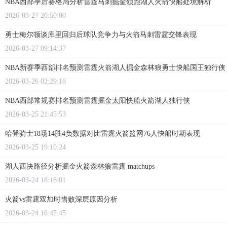
NBA西部季后赛格局分析雷霆马刺掘金领跑湖人火箭快船处境解析
2026-03-27 20:50:00
勇士梅尔顿谈库里回归后球队竞争力与火箭马刺雷霆交锋表现
2026-03-27 09:14:37
NBA新赛季西部排名预测雷霆火箭湖人掘金森林狼勇士快船国王独行侠
2026-03-26 02:29:16
NBA西部常规赛排名预测雷霆掘金太阳快船火箭湖人独行侠
2026-03-25 21:45:53
哈登骑士18场14胜4负数据对比雷霆火箭篮网76人快船时期表现
2026-03-25 19:10:24
湖人西决路径分析掘金火箭森林狼雷霆 matchups
2026-03-24 18:16:01
火箭vs雷霆双加时惜败深层原因分析
2026-03-24 16:45:45