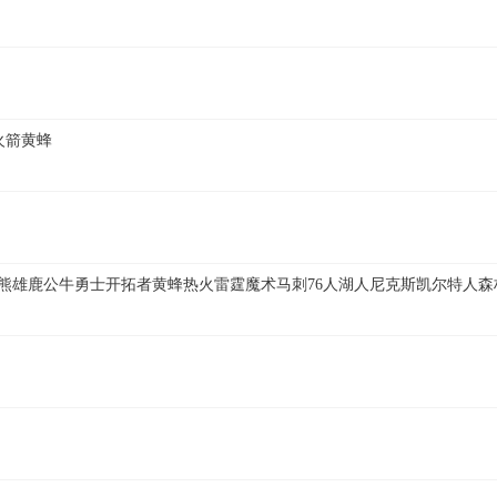
火箭黄蜂
灰熊雄鹿公牛勇士开拓者黄蜂热火雷霆魔术马刺76人湖人尼克斯凯尔特人