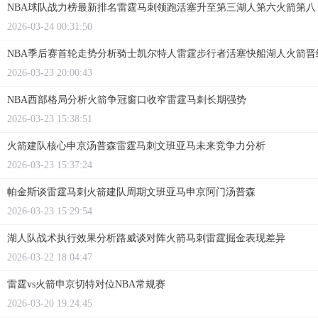
NBA球队战力榜最新排名雷霆马刺领跑活塞升至第三湖人第六火箭第八
2026-03-24 00:31:50
NBA季后赛首轮走势分析骑士凯尔特人雷霆步行者活塞快船湖人火箭晋
2026-03-23 20:00:43
NBA西部格局分析火箭争冠窗口收窄雷霆马刺长期强势
2026-03-23 15:38:51
火箭建队核心申京汤普森雷霆马刺文班亚马未来竞争力分析
2026-03-23 15:37:24
帕金斯谈雷霆马刺火箭建队周期文班亚马申京阿门汤普森
2026-03-23 15:29:54
湖人队战术执行效果分析路威谈对阵火箭马刺雷霆掘金表现差异
2026-03-22 18:04:47
雷霆vs火箭申京切特对位NBA常规赛
2026-03-20 19:24:45