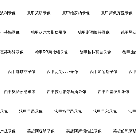
波利录像
意甲莱切录像
意甲维罗纳录像
意甲斯佩齐亚录像
不莱梅录像
德甲沃尔夫斯堡录像
德甲斯图加特录像
德甲勒
霍芬海姆录像
德甲RB莱比锡录像
德甲柏林联合录像
德甲达
西甲赫塔菲录像
西甲瓦伦西亚录像
西甲加的斯录像
西
西甲奥萨苏纳录像
西甲拉斯帕尔马斯录像
西甲巴塞罗那录像
录像
法甲里昂录像
法甲洛里昂录像
法甲里尔录像
法
卢兹录像
英超阿森纳录像
英超阿斯顿维拉录像
英超伯恩茅