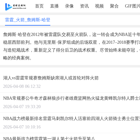
首页
直播
录像
资讯
视频
聚合
GIF图
雷霆_火箭_詹姆斯-哈登
詹姆斯·哈登在2012年被雷霆队交易至火箭队，这一转会成为NBA
稳居西部前列。他与克里斯·保罗组成的后场双星，在2017–2018
与造犯规战术，重新定义了得分后卫的战术权重。尽管始终未能夺冠，
略的经典案例。
湖人vs雷霆常规赛詹姆斯缺席湖人或首轮对阵火箭
2026-04-08 06:12:32
NBA常规赛公牛奇才森林狼步行者雄鹿篮网热火猛龙黄蜂凯尔特人爵
2026-04-07 19:33:20
NBA战力榜最新排名雷霆马刺凯尔特人活塞前四湖人火箭骑士勇士位置
2026-04-07 10:10:16
NBA最新战力榜雷霆第一湖人第七火箭升至第八