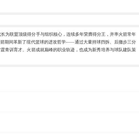
顿成长为联盟顶级得分手与组织核心，连续多年荣膺得分王，并率火箭常年
登在火箭期间革新了现代篮球的进攻哲学——通过大量持球挡拆、后撤步三分
雷霆青训育才、火箭成就巅峰的职业轨迹，也成为新秀培养与球队建队策