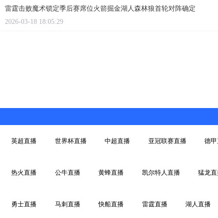
雷霆击败魔术锁定季后赛席位火箭掘金湖人森林狼首轮对阵确定
2026-03-18 18:05:29
英超直播
世界杯直播
中超直播
亚冠联赛直播
德甲
热火直播
公牛直播
黄蜂直播
凯尔特人直播
猛龙直
勇士直播
马刺直播
快船直播
雷霆直播
湖人直播