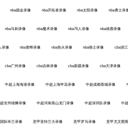
nba掘金录像
nba开拓者录像
nba太阳录像
nba勇士录
nba马刺录像
nba魔术录像
nba76人录像
nba雄鹿录像
人录像
nba黄蜂录像
nba热火录像
nba骑士录像
cba浙
cba广州录像
cba吉林录像
cba新疆录像
cba天津录像
中超上海海港录像
中超上海申花录像
中超成都蓉城录像
超沧州雄狮录像
中超河南嵩山龙门录像
中超深圳队录像
中
国际米兰录像
意甲亚特兰大录像
意甲罗马录像
意甲尤文图