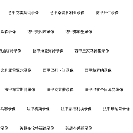
意甲克雷莫纳录像
意甲桑普多利亚录像
德甲拜仁录像
沃库森录像
德甲美因茨录像
德甲弗赖堡录像
姆施塔特录像
德甲海登海姆录像
西甲皇家马德里录像
甲比利亚雷亚尔录像
西甲巴列卡诺录像
西甲赫罗纳录像
法甲布雷斯特录像
法甲克莱蒙录像
法甲巴黎圣日耳曼录像
甲马赛录像
法甲梅斯录像
法甲蒙彼利埃录像
法甲摩纳哥录像
斯录像
英超布伦特福德录像
英超布莱顿录像