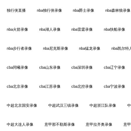
独行侠直播
nba独行侠录像
nba爵士录像
nba森林狼录像
nba火箭录像
nba湖人录像
nba雷霆录像
nba快船录像
nba步行者录像
nba尼克斯录像
nba猛龙录像
nba凯尔特
cba同曦录像
cba山东录像
cba深圳录像
cba辽宁录像
cba北京录像
cba江苏录像
cba北控录像
cba宁波录像
中超北京国安录像
中超武汉三镇录像
中超浙江队录像
中
中超大连人录像
意甲那不勒斯录像
意甲拉齐奥录像
意甲