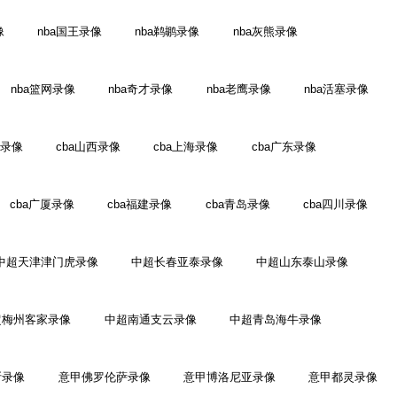
像
nba国王录像
nba鹈鹕录像
nba灰熊录像
nba篮网录像
nba奇才录像
nba老鹰录像
nba活塞录像
江录像
cba山西录像
cba上海录像
cba广东录像
cba广厦录像
cba福建录像
cba青岛录像
cba四川录像
中超天津津门虎录像
中超长春亚泰录像
中超山东泰山录像
超梅州客家录像
中超南通支云录像
中超青岛海牛录像
斯录像
意甲佛罗伦萨录像
意甲博洛尼亚录像
意甲都灵录像