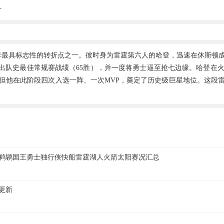
片
近十年最具标志性的转折点之一。彼时身为雷霆第六人的哈登，迅速在休斯
赛季打出队史最佳常规赛战绩（65胜），并一度将勇士逼至抢七边缘。哈
但他在此阶段四次入选一阵、一次MVP，奠定了历史级巨星地位。这段
士鹈鹕国王勇士独行侠快船雷霆湖人火箭太阳赛况汇总
更新