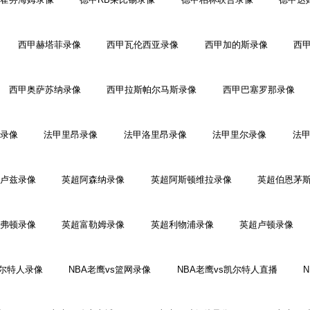
西甲赫塔菲录像
西甲瓦伦西亚录像
西甲加的斯录像
西
西甲奥萨苏纳录像
西甲拉斯帕尔马斯录像
西甲巴塞罗那录像
录像
法甲里昂录像
法甲洛里昂录像
法甲里尔录像
法
卢兹录像
英超阿森纳录像
英超阿斯顿维拉录像
英超伯恩茅
弗顿录像
英超富勒姆录像
英超利物浦录像
英超卢顿录像
凯尔特人录像
NBA老鹰vs篮网录像
NBA老鹰vs凯尔特人直播