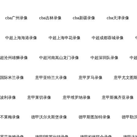
cba广州录像
cba吉林录像
cba新疆录像
cba天津录像
中超上海海港录像
中超上海申花录像
中超成都蓉城录像
超沧州雄狮录像
中超河南嵩山龙门录像
中超深圳队录像
中
国际米兰录像
意甲亚特兰大录像
意甲罗马录像
意甲尤文图
波利录像
意甲莱切录像
意甲维罗纳录像
意甲斯佩齐亚录像
不莱梅录像
德甲沃尔夫斯堡录像
德甲斯图加特录像
德甲勒
霍芬海姆录像
德甲RB莱比锡录像
德甲柏林联合录像
德甲达