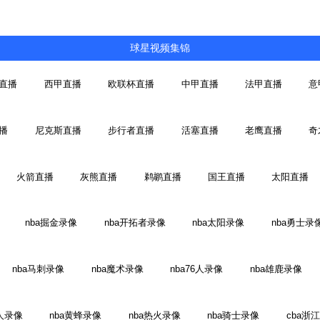
球星视频集锦
直播
西甲直播
欧联杯直播
中甲直播
法甲直播
意
播
尼克斯直播
步行者直播
活塞直播
老鹰直播
奇
火箭直播
灰熊直播
鹈鹕直播
国王直播
太阳直播
nba掘金录像
nba开拓者录像
nba太阳录像
nba勇士录
nba马刺录像
nba魔术录像
nba76人录像
nba雄鹿录像
人录像
nba黄蜂录像
nba热火录像
nba骑士录像
cba浙