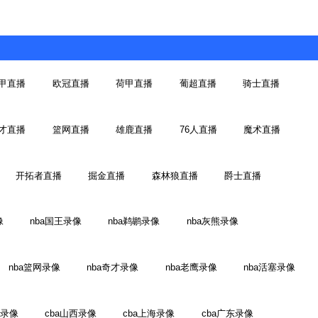
甲直播
欧冠直播
荷甲直播
葡超直播
骑士直播
才直播
篮网直播
雄鹿直播
76人直播
魔术直播
开拓者直播
掘金直播
森林狼直播
爵士直播
像
nba国王录像
nba鹈鹕录像
nba灰熊录像
nba篮网录像
nba奇才录像
nba老鹰录像
nba活塞录像
江录像
cba山西录像
cba上海录像
cba广东录像