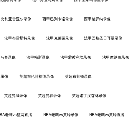
甲比利亚雷亚尔录像
西甲巴列卡诺录像
西甲赫罗纳录像
法甲布雷斯特录像
法甲克莱蒙录像
法甲巴黎圣日耳曼录像
甲马赛录像
法甲梅斯录像
法甲蒙彼利埃录像
法甲摩纳哥录像
斯录像
英超布伦特福德录像
英超布莱顿录像
英超曼城录像
英超曼联录像
英超诺丁汉森林录像
NBA老鹰vs篮网直播
NBA老鹰vs黄蜂录像
NBA老鹰vs黄蜂直播