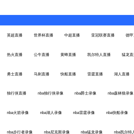
英超直播
世界杯直播
中超直播
亚冠联赛直播
德甲
热火直播
公牛直播
黄蜂直播
凯尔特人直播
猛龙直
勇士直播
马刺直播
快船直播
雷霆直播
湖人直播
独行侠直播
nba独行侠录像
nba爵士录像
nba森林狼录像
nba火箭录像
nba湖人录像
nba雷霆录像
nba快船录像
nba步行者录像
nba尼克斯录像
nba猛龙录像
nba凯尔特