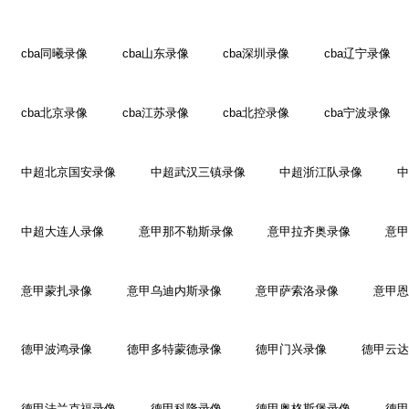
cba同曦录像
cba山东录像
cba深圳录像
cba辽宁录像
cba北京录像
cba江苏录像
cba北控录像
cba宁波录像
中超北京国安录像
中超武汉三镇录像
中超浙江队录像
中
中超大连人录像
意甲那不勒斯录像
意甲拉齐奥录像
意甲
意甲蒙扎录像
意甲乌迪内斯录像
意甲萨索洛录像
意甲恩
德甲波鸿录像
德甲多特蒙德录像
德甲门兴录像
德甲云达
德甲法兰克福录像
德甲科隆录像
德甲奥格斯堡录像
德甲