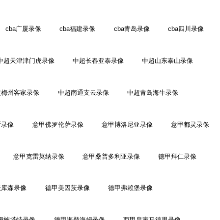
cba广厦录像
cba福建录像
cba青岛录像
cba四川录像
中超天津津门虎录像
中超长春亚泰录像
中超山东泰山录像
超梅州客家录像
中超南通支云录像
中超青岛海牛录像
斯录像
意甲佛罗伦萨录像
意甲博洛尼亚录像
意甲都灵录像
意甲克雷莫纳录像
意甲桑普多利亚录像
德甲拜仁录像
沃库森录像
德甲美因茨录像
德甲弗赖堡录像
姆施塔特录像
德甲海登海姆录像
西甲皇家马德里录像