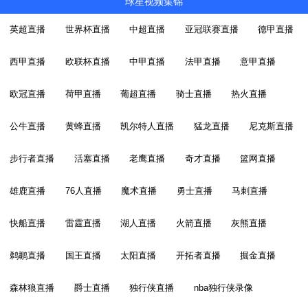
球星视频集锦
英超直播
世界杯直播
中超直播
亚冠联赛直播
德甲直播
西甲直播
欧联杯直播
中甲直播
法甲直播
意甲直播
欧冠直播
荷甲直播
葡超直播
骑士直播
热火直播
公牛直播
黄蜂直播
凯尔特人直播
猛龙直播
尼克斯直播
步行者直播
活塞直播
老鹰直播
奇才直播
篮网直播
雄鹿直播
76人直播
魔术直播
勇士直播
马刺直播
快船直播
雷霆直播
湖人直播
火箭直播
灰熊直播
鹈鹕直播
国王直播
太阳直播
开拓者直播
掘金直播
森林狼直播
爵士直播
独行侠直播
nba独行侠录像