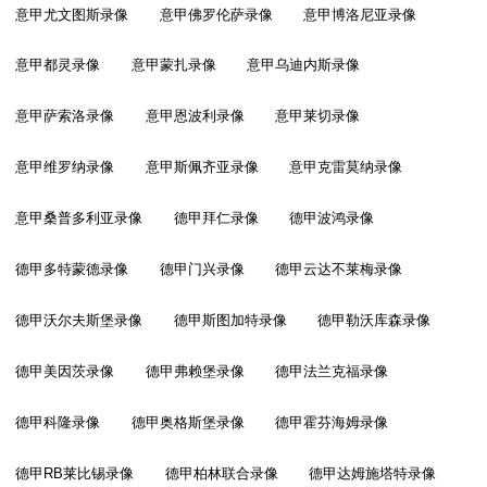
意甲尤文图斯录像
意甲佛罗伦萨录像
意甲博洛尼亚录像
意甲都灵录像
意甲蒙扎录像
意甲乌迪内斯录像
意甲萨索洛录像
意甲恩波利录像
意甲莱切录像
意甲维罗纳录像
意甲斯佩齐亚录像
意甲克雷莫纳录像
意甲桑普多利亚录像
德甲拜仁录像
德甲波鸿录像
德甲多特蒙德录像
德甲门兴录像
德甲云达不莱梅录像
德甲沃尔夫斯堡录像
德甲斯图加特录像
德甲勒沃库森录像
德甲美因茨录像
德甲弗赖堡录像
德甲法兰克福录像
德甲科隆录像
德甲奥格斯堡录像
德甲霍芬海姆录像
德甲RB莱比锡录像
德甲柏林联合录像
德甲达姆施塔特录像