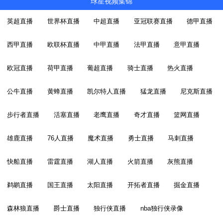
球星视频集锦
英超直播
世界杯直播
中超直播
亚冠联赛直播
德甲直播
西甲直播
欧联杯直播
中甲直播
法甲直播
意甲直播
欧冠直播
荷甲直播
葡超直播
骑士直播
热火直播
公牛直播
黄蜂直播
凯尔特人直播
猛龙直播
尼克斯直播
步行者直播
活塞直播
老鹰直播
奇才直播
篮网直播
雄鹿直播
76人直播
魔术直播
勇士直播
马刺直播
快船直播
雷霆直播
湖人直播
火箭直播
灰熊直播
鹈鹕直播
国王直播
太阳直播
开拓者直播
掘金直播
森林狼直播
爵士直播
独行侠直播
nba独行侠录像