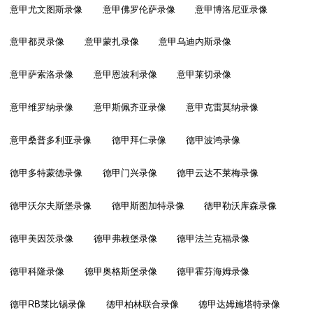
意甲尤文图斯录像
意甲佛罗伦萨录像
意甲博洛尼亚录像
意甲都灵录像
意甲蒙扎录像
意甲乌迪内斯录像
意甲萨索洛录像
意甲恩波利录像
意甲莱切录像
意甲维罗纳录像
意甲斯佩齐亚录像
意甲克雷莫纳录像
意甲桑普多利亚录像
德甲拜仁录像
德甲波鸿录像
德甲多特蒙德录像
德甲门兴录像
德甲云达不莱梅录像
德甲沃尔夫斯堡录像
德甲斯图加特录像
德甲勒沃库森录像
德甲美因茨录像
德甲弗赖堡录像
德甲法兰克福录像
德甲科隆录像
德甲奥格斯堡录像
德甲霍芬海姆录像
德甲RB莱比锡录像
德甲柏林联合录像
德甲达姆施塔特录像