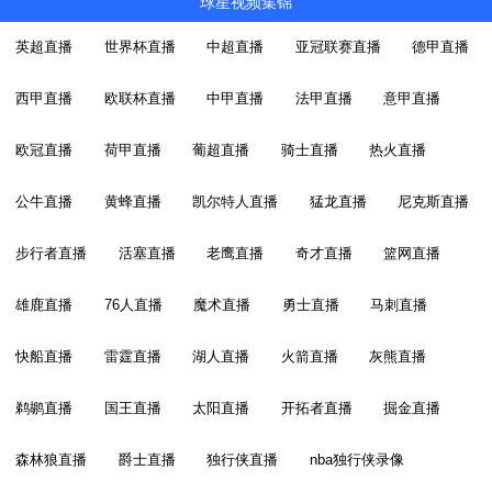
球星视频集锦
英超直播
世界杯直播
中超直播
亚冠联赛直播
德甲直播
西甲直播
欧联杯直播
中甲直播
法甲直播
意甲直播
欧冠直播
荷甲直播
葡超直播
骑士直播
热火直播
公牛直播
黄蜂直播
凯尔特人直播
猛龙直播
尼克斯直播
步行者直播
活塞直播
老鹰直播
奇才直播
篮网直播
雄鹿直播
76人直播
魔术直播
勇士直播
马刺直播
快船直播
雷霆直播
湖人直播
火箭直播
灰熊直播
鹈鹕直播
国王直播
太阳直播
开拓者直播
掘金直播
森林狼直播
爵士直播
独行侠直播
nba独行侠录像