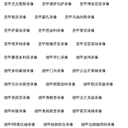
意甲尤文图斯录像
意甲佛罗伦萨录像
意甲博洛尼亚录像
意甲都灵录像
意甲蒙扎录像
意甲乌迪内斯录像
意甲萨索洛录像
意甲恩波利录像
意甲莱切录像
意甲维罗纳录像
意甲斯佩齐亚录像
意甲克雷莫纳录像
意甲桑普多利亚录像
德甲拜仁录像
德甲波鸿录像
德甲多特蒙德录像
德甲门兴录像
德甲云达不莱梅录像
德甲沃尔夫斯堡录像
德甲斯图加特录像
德甲勒沃库森录像
德甲美因茨录像
德甲弗赖堡录像
德甲法兰克福录像
德甲科隆录像
德甲奥格斯堡录像
德甲霍芬海姆录像
德甲RB莱比锡录像
德甲柏林联合录像
德甲达姆施塔特录像