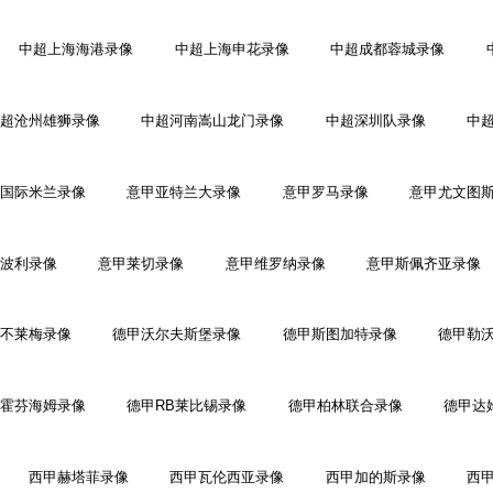
中超上海海港录像
中超上海申花录像
中超成都蓉城录像
超沧州雄狮录像
中超河南嵩山龙门录像
中超深圳队录像
中
国际米兰录像
意甲亚特兰大录像
意甲罗马录像
意甲尤文图
波利录像
意甲莱切录像
意甲维罗纳录像
意甲斯佩齐亚录像
不莱梅录像
德甲沃尔夫斯堡录像
德甲斯图加特录像
德甲勒
霍芬海姆录像
德甲RB莱比锡录像
德甲柏林联合录像
德甲达
西甲赫塔菲录像
西甲瓦伦西亚录像
西甲加的斯录像
西