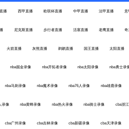
直播
西甲直播
欧联杯直播
中甲直播
法甲直播
意
播
尼克斯直播
步行者直播
活塞直播
老鹰直播
奇
火箭直播
灰熊直播
鹈鹕直播
国王直播
太阳直播
nba掘金录像
nba开拓者录像
nba太阳录像
nba勇士录
nba马刺录像
nba魔术录像
nba76人录像
nba雄鹿录像
人录像
nba黄蜂录像
nba热火录像
nba骑士录像
cba浙
cba广州录像
cba吉林录像
cba新疆录像
cba天津录像