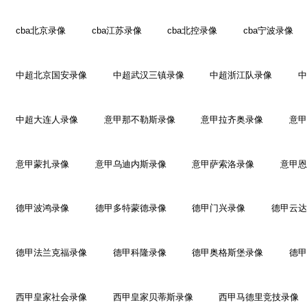
cba北京录像
cba江苏录像
cba北控录像
cba宁波录像
中超北京国安录像
中超武汉三镇录像
中超浙江队录像
中
中超大连人录像
意甲那不勒斯录像
意甲拉齐奥录像
意甲
意甲蒙扎录像
意甲乌迪内斯录像
意甲萨索洛录像
意甲恩
德甲波鸿录像
德甲多特蒙德录像
德甲门兴录像
德甲云达
德甲法兰克福录像
德甲科隆录像
德甲奥格斯堡录像
德甲
西甲皇家社会录像
西甲皇家贝蒂斯录像
西甲马德里竞技录像