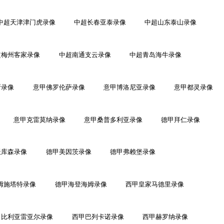
中超天津津门虎录像
中超长春亚泰录像
中超山东泰山录像
超梅州客家录像
中超南通支云录像
中超青岛海牛录像
斯录像
意甲佛罗伦萨录像
意甲博洛尼亚录像
意甲都灵录像
意甲克雷莫纳录像
意甲桑普多利亚录像
德甲拜仁录像
沃库森录像
德甲美因茨录像
德甲弗赖堡录像
姆施塔特录像
德甲海登海姆录像
西甲皇家马德里录像
甲比利亚雷亚尔录像
西甲巴列卡诺录像
西甲赫罗纳录像