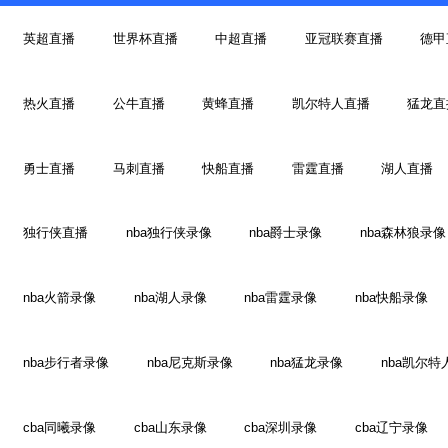
英超直播
世界杯直播
中超直播
亚冠联赛直播
德甲
热火直播
公牛直播
黄蜂直播
凯尔特人直播
猛龙直
勇士直播
马刺直播
快船直播
雷霆直播
湖人直播
独行侠直播
nba独行侠录像
nba爵士录像
nba森林狼录像
nba火箭录像
nba湖人录像
nba雷霆录像
nba快船录像
nba步行者录像
nba尼克斯录像
nba猛龙录像
nba凯尔特
cba同曦录像
cba山东录像
cba深圳录像
cba辽宁录像